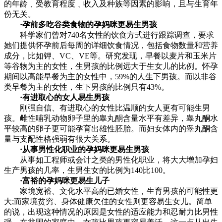
的年龄﹑受教育程度﹑收入及种族等因素的影响，且与生育年
份无关。
·孕前多吃谷类食物的孕妈咪更易生男孩
科学家们曾对740名女性的饮食方式进行跟踪调查，要求
她们提供怀孕前后每周的详细饮食情况，包括食物数量和营养
成分，比如钾、VC、VE等。研究发现，早餐以麦片和玉米片
等谷物为主的女性，生男孩的比例远大于生女儿的比例。怀孕
期间以高能早餐为主的女性中，59%的人生下男孩。而以非谷
类早餐为主的女性，生下男孩的比例只有43%。
·有进取心的女人易生男孩
刚强自信、有进取心的女性比温顺的女人更有可能生男
孩。雌性哺乳动物卵子里的睾丸酮含量水平有差异，睾丸酮水
平较高的卵子更可能孕育出雄性胚胎。而妇女体内的睾丸酮含
量与支配性格强弱有很大关系。
·从事男性化职业的孕妈咪更易生男孩
从事如工程师或会计之类的男性化职业，将大大增加孕妇
生产男孩的几率，生男生女的比例为140比100。
·富裕的孕妈咪更易生儿子
家境宽裕、文化水平高的已婚女性，生育男孩的可能性更
大;而家境贫穷、身体健康欠佳的女性则更容易生女儿。简单
的说，出现这种情况的原因是女性的适应能力和忍耐力比男性