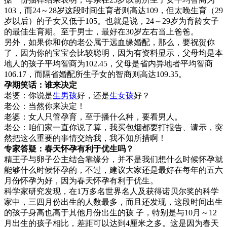
103，而24～28岁这段时间生育者则高达109，但太晚生育（29
岁以后）的子女又低于105。也就是说，24～29岁为育龄女子
的最佳生育期。至于男士，最好在30岁左右当上爸爸。
另外，如果你和你的老公属于远血缘婚配，那么，要祝贺你
了，因为你的宝宝会比较聪明，因为有资料显示，父母均是本
地人的孩子平均智商为102.45，父母是省内异地者平均智商
106.17，而隔省婚配所生子女的智商则高达109.35。
孕期笑话：谁来决定
老婆：你说是
生男孩
好，还是
生女孩
好？
老公：当然你来决定！
老婆：女人只管孕育，至于播什么种，要看男人。
老公：咱们家一直你说了算，我买包烟都要打报告、请示，突
然把这么重要的事情交给我，我不知所措啊！
专家答疑：春天怀孕有利于优生吗？
精王子与卵子公主结合靠缘分，并不是我们想什么时候怀孕就
能够什么时候怀孕的，不过，建议大家还是最好在每年的五六
月份怀孕为好，因为春天怀孕有利于优生。
科学家研究发现，在1万多名世界名人及获得诺贝尔奖的科学
家中，三四月份出生的人数最多，而且还发现，这段时间出生
的孩子身高也高于其他月份出生的孩 子，特别是与10月～12
月出生的孩子相比，差距可以达到4厘米之多。这是因为春天