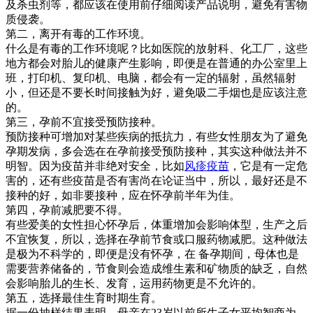
及杀虫剂等，都应该在使用前仔细阅读产品说明，避免有害物
质侵袭。
第二，离开有毒的工作环境。
什么是有毒的工作环境呢？比如医院的放射科、化工厂，这些
地方都会对胎儿的健康产生影响，即便是在普通的办公室里上
班，打印机、复印机、电脑，都会有一定的辐射，虽然辐射
小，但还是不要长时间接触为好，避免吸二手烟也是应该注意
的。
第三，孕前不宜接受预防接种。
预防接种可增加对某些疾病的抵抗力，有些女性朋友为了避免
孕期发病，多会选在在孕前接受预防接种，其实这种做法并不
明智。因为疫苗并非绝对安全，比如
风疹疫苗
，它是有一定危
害的，还有些疫苗是否有害尚在论证当中，所以，最好还是不
接种的好，如非要接种，应在怀孕前半年为佳。
第四，孕前减肥要不得。
有些爱美的女性担心怀孕后，体重增加会影响体型，生产之后
不宜恢复，所以，选择在孕前节食或口服药物减肥。这种做法
是极为不科学的，即便是没有怀孕，在 备孕期间，母体也是
需要营养储备的，节食则会造成维生素和矿物质的缺乏，自然
会影响胎儿的生长、发育，运用药物更是不允许的。
第五，选择最佳生育时期生育。
据一份抽样结果表明，母亲在23岁以前所生子女平均智商为