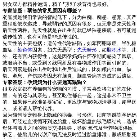
男女双方都精神饱满，精子与卵子发育得也最好。
专家答疑：弱智的常见原因有哪些？
弱智就是我们常说的智能低下，分为白痴、痴愚、愚蠢，其严
重程度依次递减，导致弱智的原因有很多，但无非是先天性和
后天性两种。先天性就是在出生前就已经罹患疾病，有可能是
遗传性的，也有可能是非遗传性的。
先天性的主要包括：遗传性代谢缺陷，如苯丙酮尿症、半乳糖
血症；
染色体
因素，如先天愚型；
先天畸形
，如
脑积水
等。此
外，还有宫内获得性，这是因孕妈妈在怀孕期间感染了风疹、
或服药不当，或受到Ｘ线照射及有毒物质作用等而引起的。
后天因素是指在出生时和出生后造成的，比如颅内出血、缺
氧、窒息、产伤或者因患有脑炎、脑血管病等造成的后遗症。
专家答疑：孕妈妈为什么要远离猫狗？
很多家庭都有养猫狗等宠物的习惯，平常喜欢将它们抱在怀
里，有的还与其亲热，甚至吃住都在一起，这是非常不卫生
的。如果你已经准备要宝宝，更应该与宠物划清界限，趁早送
人，或者请人帮忙代养。
因为猫狗等宠物身上隐藏的病毒、弓形体、细菌等感染孕妈妈
后，可经过血液循环到达胎盘，破坏胎盘的绒毛膜结构，造成
母体与胎儿之间的物质交换障碍，导致 氧气及营养物质供应
缺乏，使胎儿的代谢产物无法及时通过胎盘排泄，酿成胚胎死