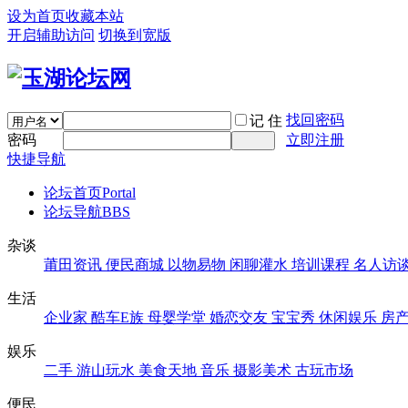
设为首页
收藏本站
开启辅助访问
切换到宽版
找回密码
记 住
密码
立即注册
快捷导航
论坛首页
Portal
论坛导航
BBS
杂谈
莆田资讯
便民商城
以物易物
闲聊灌水
培训课程
名人访
生活
企业家
酷车E族
母婴学堂
婚恋交友
宝宝秀
休闲娱乐
房
娱乐
二手
游山玩水
美食天地
音乐
摄影美术
古玩市场
便民