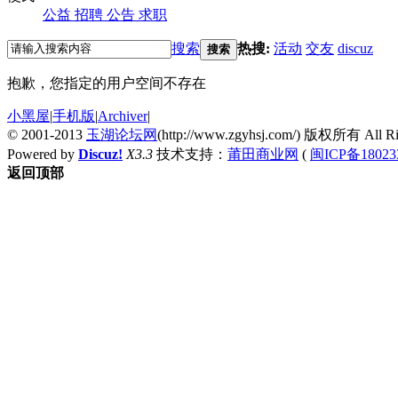
公益
招聘
公告
求职
搜索
热搜:
活动
交友
discuz
搜索
抱歉，您指定的用户空间不存在
小黑屋
|
手机版
|
Archiver
|
© 2001-2013
玉湖论坛网
(http://www.zgyhsj.com/) 版权所有 All Rig
Powered by
Discuz!
X3.3
技术支持：
莆田商业网
(
闽ICP备18023
返回顶部