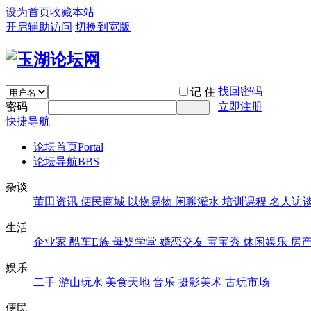
设为首页
收藏本站
开启辅助访问
切换到宽版
找回密码
记 住
密码
立即注册
快捷导航
论坛首页
Portal
论坛导航
BBS
杂谈
莆田资讯
便民商城
以物易物
闲聊灌水
培训课程
名人访
生活
企业家
酷车E族
母婴学堂
婚恋交友
宝宝秀
休闲娱乐
房
娱乐
二手
游山玩水
美食天地
音乐
摄影美术
古玩市场
便民