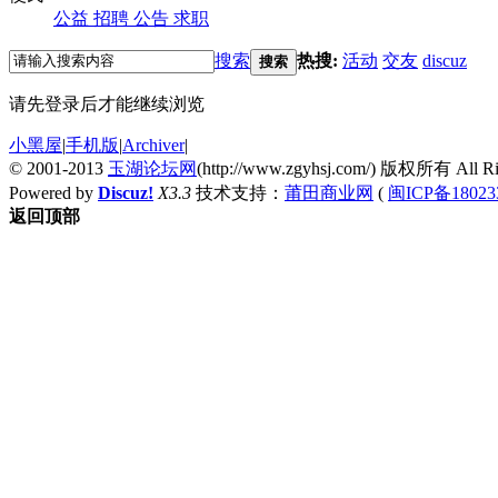
公益
招聘
公告
求职
搜索
热搜:
活动
交友
discuz
搜索
请先登录后才能继续浏览
小黑屋
|
手机版
|
Archiver
|
© 2001-2013
玉湖论坛网
(http://www.zgyhsj.com/) 版权所有 All Rig
Powered by
Discuz!
X3.3
技术支持：
莆田商业网
(
闽ICP备18023
返回顶部