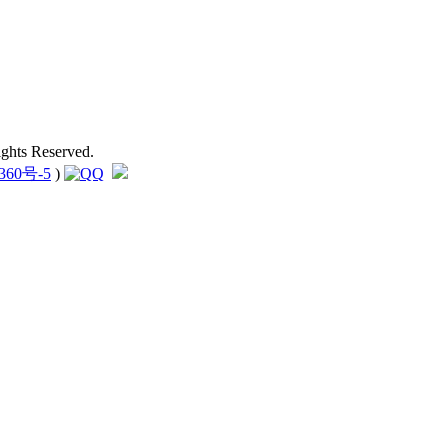
hts Reserved.
360号-5
)