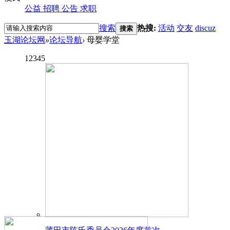
公益
招聘
公告
求职
搜索
热搜:
活动
交友
discuz
搜索
玉湖论坛网
»
论坛导航
›
母婴学堂
1
2
3
4
5