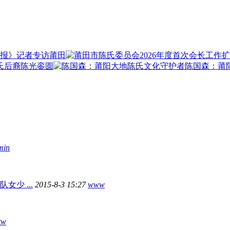
晚报》记者专访莆田
氏后裔陈光銮圆
陈国森：莆
min
少 ...
2015-8-3 15:27
www
tw