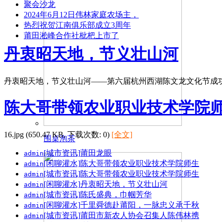
聚会沙龙
2024年6月12日伟林家庭农场主，
热烈祝贺江南俱乐部成立3周年
莆田淞峰合作社枇杷上市了
丹衷昭天地，节义壮山河
丹衷昭天地，节义壮山河——第六届杭州西湖陈文龙文化节成功举
陈大哥带领农业职业技术学院
16.jpg (650.47 KB, 下载次数: 0)
[全文]
围桌泡茶
[城市资讯]
莆田龙眼
admin
[闲聊灌水]
陈大哥带领农业职业技术学院师生
admin
[城市资讯]
陈大哥带领农业职业技术学院师生
admin
[闲聊灌水]
丹衷昭天地，节义壮山河
admin
[城市资讯]
陈氏盛典，巾帼芳华
admin
[闲聊灌水]
千里舜德赴莆阳，一脉忠义承千秋
admin
[城市资讯]
莆田市新农人协会召集人陈伟林携
admin