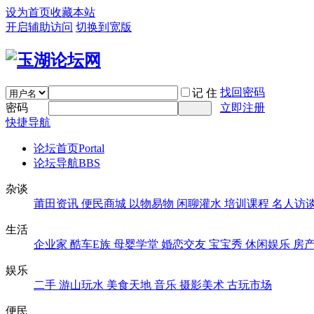
设为首页
收藏本站
开启辅助访问
切换到宽版
找回密码
记 住
密码
立即注册
快捷导航
论坛首页
Portal
论坛导航
BBS
杂谈
莆田资讯
便民商城
以物易物
闲聊灌水
培训课程
名人访
生活
企业家
酷车E族
母婴学堂
婚恋交友
宝宝秀
休闲娱乐
房
娱乐
二手
游山玩水
美食天地
音乐
摄影美术
古玩市场
便民