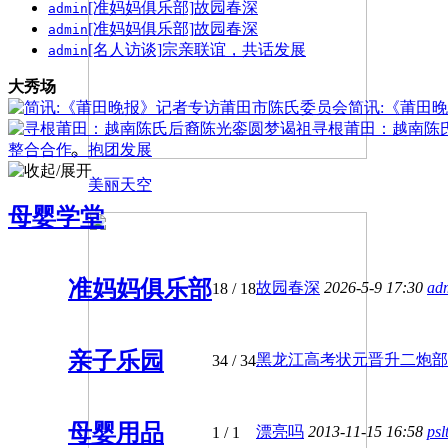
[准妈妈俱乐部]
故园春深
admin
[准妈妈俱乐部]
故园春深
admin
[名人访谈]
宗亲联谊，共话发展
admin
大秀场
简讯:《莆田
寻根莆田：越南陈
整合合作、抱团发展
美丽天空
母婴学堂
准妈妈俱乐部
故园春深
2026-5-9 17:30
ad
18
/ 18
亲子乐园
黑龙江高考状元晋升二炮部队女
34
/ 34
母婴用品
漂亮吗
2013-11-15 16:58
psl
1
/ 1