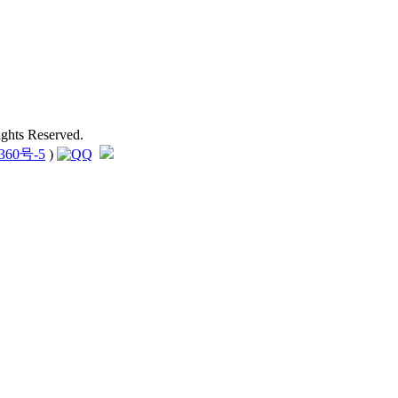
hts Reserved.
360号-5
)