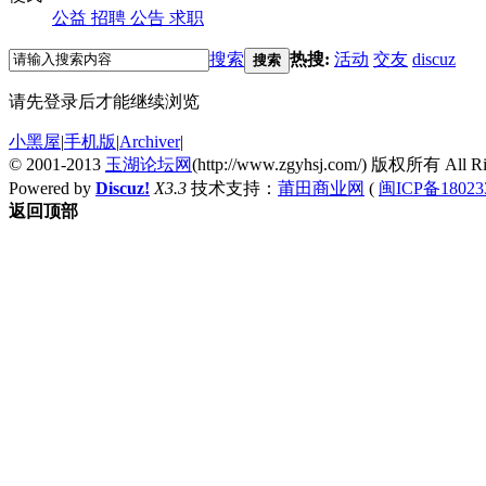
公益
招聘
公告
求职
搜索
热搜:
活动
交友
discuz
搜索
请先登录后才能继续浏览
小黑屋
|
手机版
|
Archiver
|
© 2001-2013
玉湖论坛网
(http://www.zgyhsj.com/) 版权所有 All Rig
Powered by
Discuz!
X3.3
技术支持：
莆田商业网
(
闽ICP备18023
返回顶部