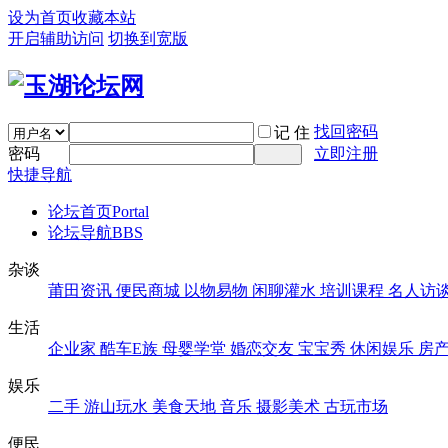
设为首页
收藏本站
开启辅助访问
切换到宽版
找回密码
记 住
密码
立即注册
快捷导航
论坛首页
Portal
论坛导航
BBS
杂谈
莆田资讯
便民商城
以物易物
闲聊灌水
培训课程
名人访
生活
企业家
酷车E族
母婴学堂
婚恋交友
宝宝秀
休闲娱乐
房
娱乐
二手
游山玩水
美食天地
音乐
摄影美术
古玩市场
便民