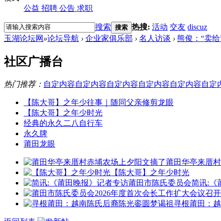
公益
招聘
公告
求职
搜索
热搜:
活动
交友
discuz
搜索
玉湖论坛网
»
论坛导航
›
企业家俱乐部
›
名人访谈
›
熊俊：“卖给
社区广播台
热门推荐：
自定内容
自定内容
自定内容
自定内容
自定内容
自定
【陈大哥】之年少往事｜随同父亲修剪龙眼
【陈大哥】之年少时光
经典的永久二八自行车
永久牌
莆田龙眼
莆田华亭来厝村
【陈大哥】之年少时光
简讯:
寻根莆田：越