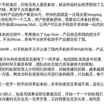
一个手机项目，问有没有人愿意参加，就这样临时从程序部招了几
的钱，希望干点有趣的事。
当时产品的用户量是60万。停掉的原因是一次我去逛Shopping
，只是提供给用户一个工具，用户想要换壁纸，需要自己准备好壁纸，
hopping Mall，让用户可以在手机助手里体验一站式的
过程中，苹果推出了App Store，产品形态和我的想法不
，不光iPhone，所有平台的手机助手产品都交给了我。
009年，91手机助手几乎占据了国内手机助手90%的市场，产品
发展方向和价值观其实都有了一些矛盾，包括团队里面多年积累
花的时间又极其有限，团队的自主能力其实被很大的限制。
望的到处跟投资人介绍我们的项目，但融资越到后期，越来越感
一方面，网龙当时在请咨询公司进行架构梳理，计划裁员，每个
己一把手一把手的培养起来的，非常的便宜且养成不易，这些人
U3的人，知道无线事业部也要裁员后，开始一个一个的给我们
有兴趣到北京去见一见李开复，正好我要去北京出差，就同意