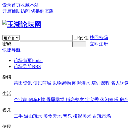
设为首页
收藏本站
开启辅助访问
切换到宽版
找回密码
记 住
密码
立即注册
快捷导航
论坛首页
Portal
论坛导航
BBS
杂谈
莆田资讯
便民商城
以物易物
闲聊灌水
培训课程
名人访
生活
企业家
酷车E族
母婴学堂
婚恋交友
宝宝秀
休闲娱乐
房
娱乐
二手
游山玩水
美食天地
音乐
摄影美术
古玩市场
便民