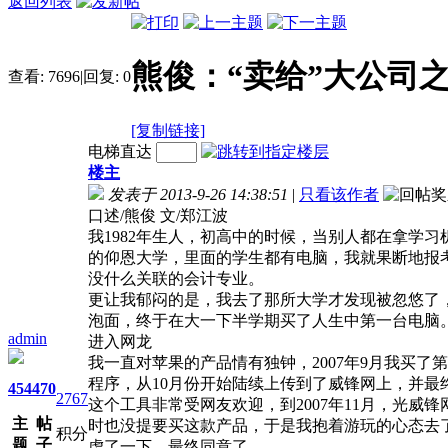
返回列表
熊俊：“卖给”大公司
查看:
7696
|
回复:
0
[复制链接]
电梯直达
楼主
发表于 2013-9-26 14:38:51
|
只看该作者
口述/熊俊 文/郑江波
我1982年生人，初高中的时候，当别人都在拿学
的仰恩大学，里面的学生都有电脑，我就果断地报
没什么关联的会计专业。
更让我郁闷的是，我去了那所大学才发现被忽悠了
泡面，终于在大一下半学期买了人生中第一台电脑。
admin
进入网龙
我一直对苹果的产品情有独钟，2007年9月我买了
程序，从10月份开始陆续上传到了威锋网上，并最终把这
454
470
2767
这个工具非常受网友欢迎，到2007年11月，光威
主
帖
时也没提要买这款产品，于是我抱着游玩的心态去
积分
题
子
虑了一下，最终同意了。