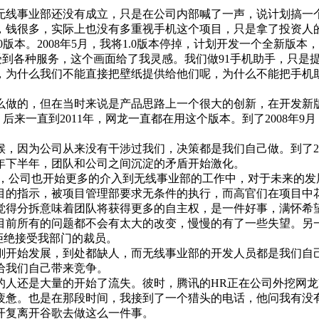
时网龙无线事业部还没有成立，只是在公司内部喊了一声，说计划搞
，钱很多，实际上也没有多重视手机这个项目，只是拿了投资人
版本。2008年5月，我将1.0版本停掉，计划开发一个全新版本，
以一站式的享受到各种服务，这个画面给了我灵感。我们做91手机助手
什么我们不能直接把壁纸提供给他们呢，为什么不能把手机助手做成S
做的，但在当时来说是产品思路上一个很大的创新，在开发新版本的
，后来一直到2011年，网龙一直都在用这个版本。到了2008年9月
的时候，因为公司从来没有干涉过我们，决策都是我们自己做。到了2
9年下半年，团队和公司之间沉淀的矛盾开始激化。
热，公司也开始更多的介入到无线事业部的工作中，对于未来的
目的指示，被项目管理部要求无条件的执行，而高官们在项目中
觉得分拆意味着团队将获得更多的自主权，是一件好事，满怀希
目前所有的问题都不会有太大的改变，慢慢的有了一些失望。另
拒绝接受我部门的裁员。
刚开始发展，到处都缺人，而无线事业部的开发人员都是我们自
给我们自己带来竞争。
的人还是大量的开始了流失。彼时，腾讯的HR正在公司外挖网龙
疲惫。也是在那段时间，我接到了一个猎头的电话，他问我有没
开复离开谷歌去做这么一件事。