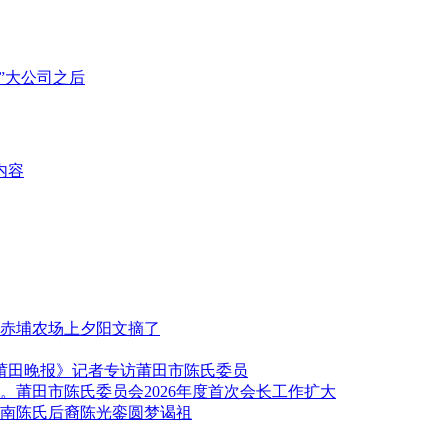
”大公司之后
内容
赤埔农场上夕阳文摘了
《莆田晚报》记者专访莆田市陈氏委员
莆田市陈氏委员会2026年度首次会长工作扩大
南陈氏后裔陈光銮圆梦谒祖