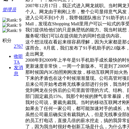
2007年12月17日，我正式进入网龙就职。当
管理员
个人。网龙由于刚刚上市，整个公司显得意气风发
进入公司不到3个月，我带领团队推出了91助手的1.0
Mall，发现在Shopping Mall里用户可
我们提供给他们的只是换壁纸的能力。我当时就想，为
服务呢?我们可以在提供能力的同时也提供内容。
积分
这个想法现在看起来很容易理解，因为大家都是那么
2767
谋而合。8月底，我们发布了91手机助手的2.0版本
走出网龙
收听
2008年到2009年上半年是91手机助手成长最快
TA
更新速度非常快，一周一个新版本。可是到了200
发消
那时候国内3G拍照刚刚发放，移动互联网开始火
息
下来的矛盾也在这个时候渐渐显现。公司高管对项
后来公司开始考虑将无线事业部进行分拆，我当时
觉到网龙在分拆后的公司里面管理的方式、结构、
部门固定裁员15%。我那个时候的脾气非常暴躁，
我对公司说，要裁先裁我。当时的移动互联网才刚
如果去了任何一家公司，都可能加速对手的成长，
虽然公司最后确实没有裁我的人，但是无线事业部
的员工打电话，直接几倍的薪水挖走，搞的我异常
了，因为我当时很好奇创新工场是什么，为什么李