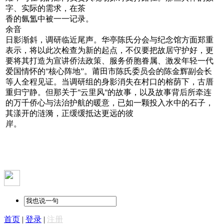
字、实际的需求，在茶
香的氤氲中被一一记录。
余音
日影渐斜，调研临近尾声。华亭陈氏分会与纪念馆方面郑重
表示，将以此次检查为新的起点，不仅要把故居守护好，更
要将其打造为宣讲侨法政策、服务侨胞眷属、激发年轻一代
爱国情怀的
核心阵地”。莆田市陈氏委员会的陈金辉副会长
"
等人全程见证。当调研组的身影消失在村口的榕荫下，古厝
重归宁静。但那关于
云里风
的故事，以及故事背后所牵连
"
"
的万千侨心与法治护航的暖意，已如一颗投入水中的石子，
其漾开的涟漪，正缓缓抵达更远的彼
岸。
首页
|
登录
|
注册