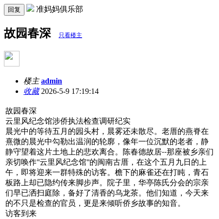
准妈妈俱乐部
回复
故园春深
只看楼主
楼主
admin
收藏
2026-5-9 17:19:14
故园春深
云里风纪念馆涉侨执法检查调研纪实
晨光中的等待五月的园头村，晨雾还未散尽。老厝的燕脊在
熹微的晨光中勾勒出温润的轮廓，像年
一位沉默的老者，静
静守望着这片土地上的悲欢离合。陈春德故居
那座被乡亲们
--
亲切唤作
云里风纪念馆
的闽南古厝，在这个五月九日的上
"
"
午，即将迎来一群特殊的访客。檐下的麻雀还在打盹，青石
板路上却已隐约传来脚步声。院子里，华亭陈氏分会的宗亲
们早已洒扫庭除，备好了清香的乌龙茶。他们知道，今天来
的不只是检查的官员，更是来倾听侨乡故事的知音。
访客到来